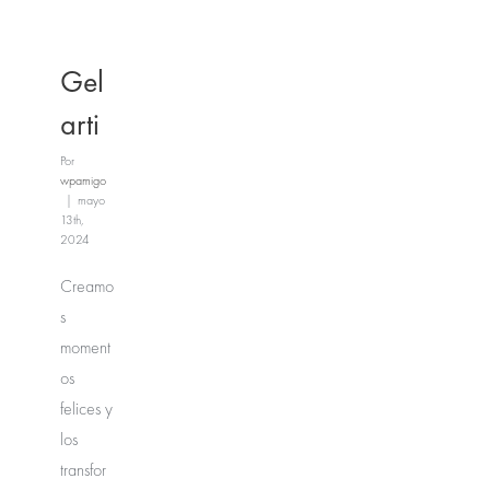
Gel
arti
Por
wpamigo
|
mayo
13th,
2024
Creamo
s
moment
os
felices y
los
transfor