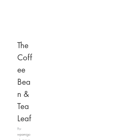
The
Coff
ee
Bea
n &
Tea
Leaf
Por
wpamigo