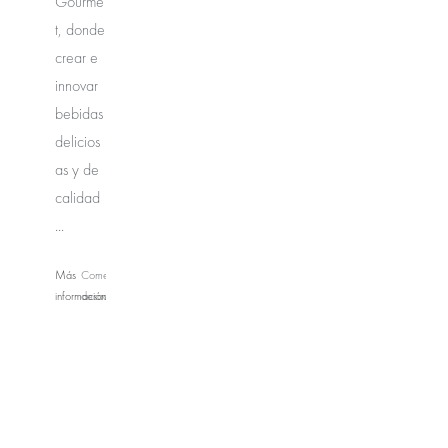
Gourme
t, donde
crear e
innovar
bebidas
delicios
as y de
calidad
...
Más
Comentarios
información
desactivados
en
Durán
Coffee
Store