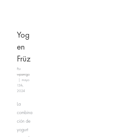
Yog
en
Früz
Por
wpamigo
|
mayo
13th,
2024
La
combina
ción de
yogurt