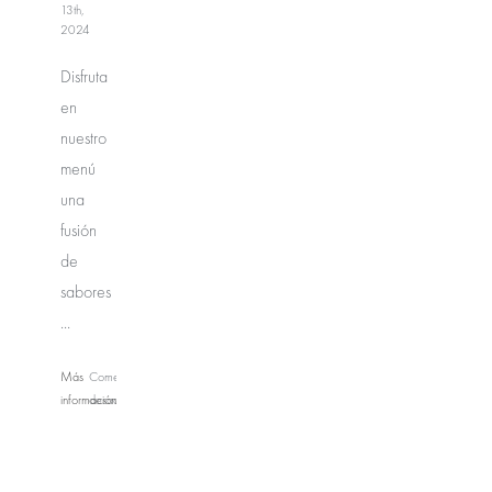
13th,
2024
Disfruta
en
nuestro
menú
una
fusión
de
sabores
...
Más
Comentarios
información
desactivados
en
Tercer
Piso