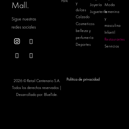
Park
Mall.
y
Joyería
Moda
dulces
Juguetería
femenina
Calzado
Sigue nuestras
y
Cosmeticos
masculina
redes sociales
belleza y
Infantil
perfumería
Restaurantes
Deportes
Servicios
Política de privacidad
2026 © Retail Centenario S.A.
Todos los derechos reservados |
Desarrollado por:
BlueTide
.