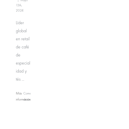
|
mayo
13th,
2024
Líder
global
en retail
de café
de
especial
idad y
tés ...
Más
Comentarios
información
desactivados
en
The
Coffee
Bean