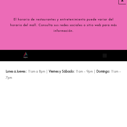
×
Saltar
al
contenido
El horario de restaurantes y entretenimiento puede variar del
horario del mall. Consulta sus redes sociales o sitio web para más
información.
Toggle
Navigation
Lunes a Jueves :
11am a 8pm |
Viernes y Sábado:
11am – 9pm |
Domingo:
11am –
7pm