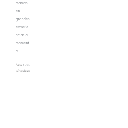
mamos
en
grandes
experie
ncias al
moment
o ...
Más
Comentarios
información
desactivados
en
Gelarti