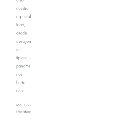
nuestra
especial
idad,
desde
desayun
os
típicos
paname
ños
hasta
ricos ...
Más
Comentarios
información
desactivados
en
Tosto
Coffee