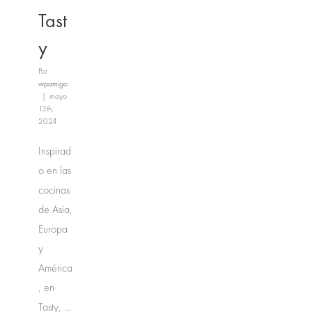
Tast
y
Por
wpamigo
|
mayo
13th,
2024
Inspirad
o en las
cocinas
de Asia,
Europa
y
América
, en
Tasty, ...