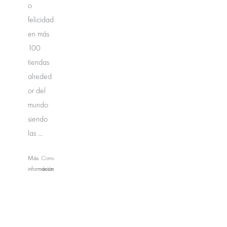
o
felicidad
en más
100
tiendas
alreded
or del
mundo
siendo
las ...
Más
Comentarios
información
desactivados
en
Xing
Fu
Tang