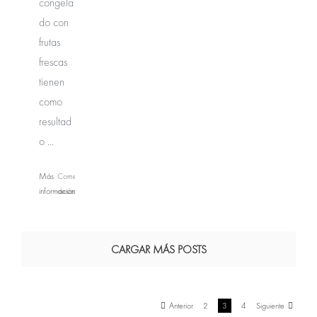
congela
do con
frutas
frescas
tienen
como
resultad
o ...
Más
Comentarios
información
desactivados
en
Yogen
Früz
CARGAR MÁS POSTS
Anterior
2
3
4
Siguiente