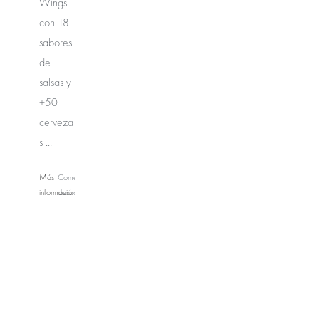
Wings
con 18
sabores
de
salsas y
+50
cerveza
s ...
Más
Comentarios
información
desactivados
en
Wings
Army