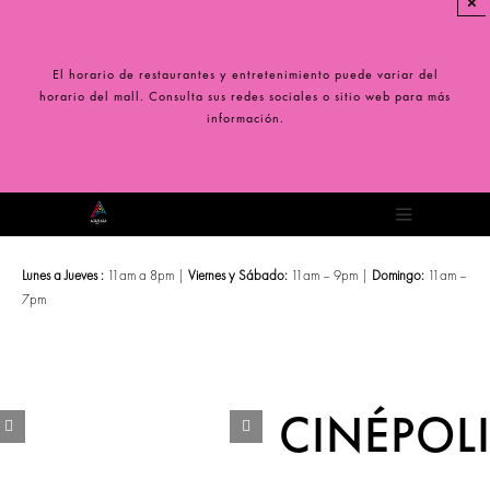
×
Saltar
al
contenido
El horario de restaurantes y entretenimiento puede variar del
horario del mall. Consulta sus redes sociales o sitio web para más
información.
Toggle
Navigation
Lunes a Jueves :
11am a 8pm |
Viernes y Sábado:
11am – 9pm |
Domingo:
11am –
7pm
CINÉPOL