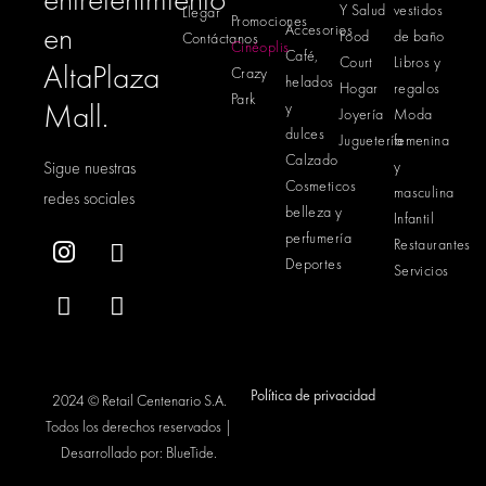
Y Salud
vestidos
Llegar
Promociones
en
Accesorios
Food
de baño
Contáctanos
Cinéoplis
Café,
Court
Libros y
AltaPlaza
Crazy
helados
Hogar
regalos
Park
Mall.
y
Joyería
Moda
dulces
Juguetería
femenina
Calzado
Sigue nuestras
y
Cosmeticos
masculina
redes sociales
belleza y
Infantil
perfumería
Restaurantes
Deportes
Servicios
Política de privacidad
2024 © Retail Centenario S.A.
Todos los derechos reservados |
Desarrollado por:
BlueTide
.