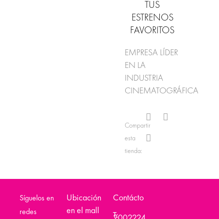
TUS
ESTRENOS
FAVORITOS
EMPRESA LÍDER
EN LA
INDUSTRIA
CINEMATOGRÁFICA
Compartir
esta
tienda:
Ubicación
Contácto
Síguelos en
en el mall
redes
T:
2002224