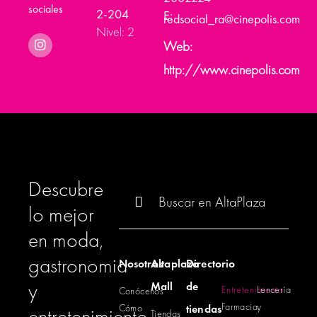
sociales
2-204
E:
redsocial_ra@cinepolis.com
Nivel: 2
Web:
http://www.cinepolis.com
Descubre
Buscar:
lo mejor
en moda,
gastronomia
Nosotros
Altaplaza
Directorio
y
Mall
de
Entretenimiento
Lencería
Conócenos
Farmacia
y
Cómo
tiendas
entretenimiento
Tiendas