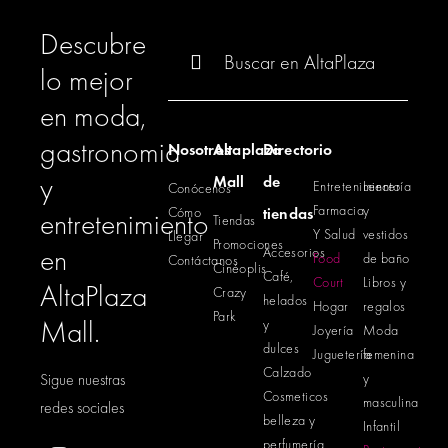
Descubre
Buscar:
lo mejor
en moda,
gastronomia
Nosotros
Altaplaza
Directorio
y
Mall
de
Entretenimiento
Lencería
Conócenos
Farmacia
y
Cómo
tiendas
entretenimiento
Tiendas
Y Salud
vestidos
Llegar
Promociones
en
Accesorios
Food
de baño
Contáctanos
Cinéoplis
Café,
Court
Libros y
AltaPlaza
Crazy
helados
Hogar
regalos
Park
Mall.
y
Joyería
Moda
dulces
Juguetería
femenina
Calzado
Sigue nuestras
y
Cosmeticos
masculina
redes sociales
belleza y
Infantil
perfumería