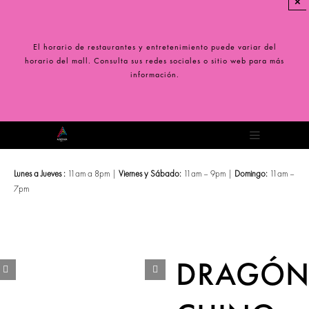
×
Saltar
al
contenido
El horario de restaurantes y entretenimiento puede variar del
horario del mall. Consulta sus redes sociales o sitio web para más
información.
Toggle
Navigation
Lunes a Jueves :
11am a 8pm |
Viernes y Sábado:
11am – 9pm |
Domingo:
11am –
7pm
DRAGÓ