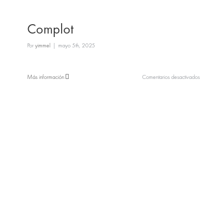
Complot
Por
yimmel
|
mayo 5th, 2025
en
Más información
Comentarios desactivados
Complot