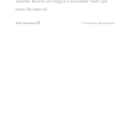
diviertan. Reserva una mágica e inolvidable Fiesta Spa
paras día especial.
en
Más información
Comentarios desactivados
Gizio
Spa