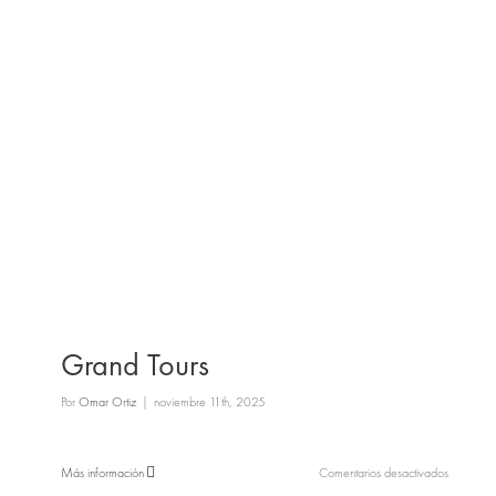
Grand Tours
Por
Omar Ortiz
|
noviembre 11th, 2025
en
Más información
Comentarios desactivados
Grand