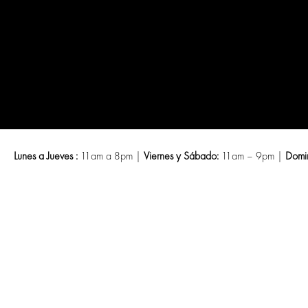
Saltar
al
contenido
Lunes a Jueves :
11am a 8pm |
Viernes y Sábado:
11am – 9pm |
Domi