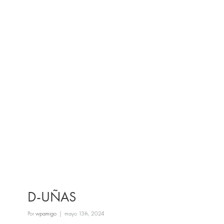
D-UÑAS
Por
wpamigo
|
mayo 13th, 2024