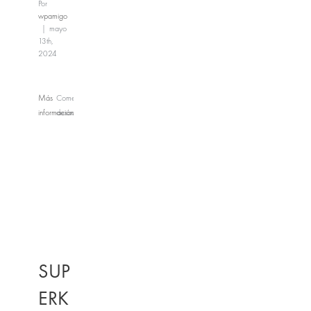
Por
wpamigo
|
mayo
13th,
2024
Más
Comentarios
información
desactivados
en
PLAY
TIME
SUP
ERK