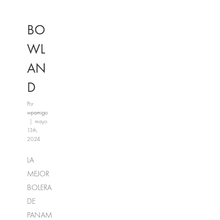
BO
WL
AN
D
Por
wpamigo
|
mayo
13th,
2024
LA
MEJOR
BOLERA
DE
PANAM