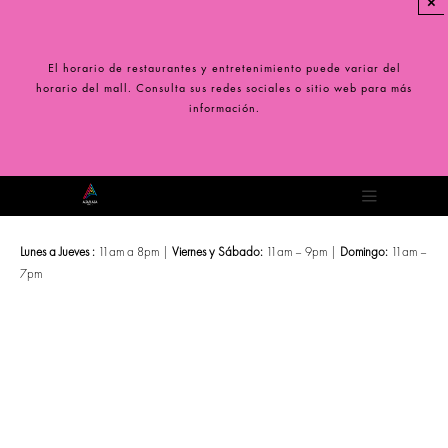
×
Saltar
al
contenido
El horario de restaurantes y entretenimiento puede variar del
horario del mall. Consulta sus redes sociales o sitio web para más
información.
Toggle
Navigation
Lunes a Jueves :
11am a 8pm |
Viernes y Sábado:
11am – 9pm |
Domingo:
11am –
7pm