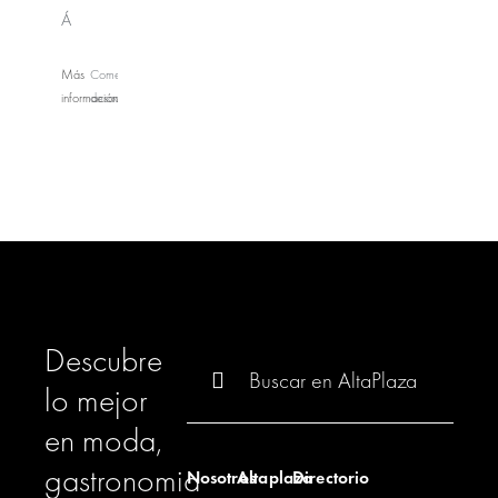
Á
Más
Comentarios
información
desactivados
en
BOWLAND
Descubre
Buscar:
lo mejor
en moda,
gastronomia
Nosotros
Altaplaza
Directorio