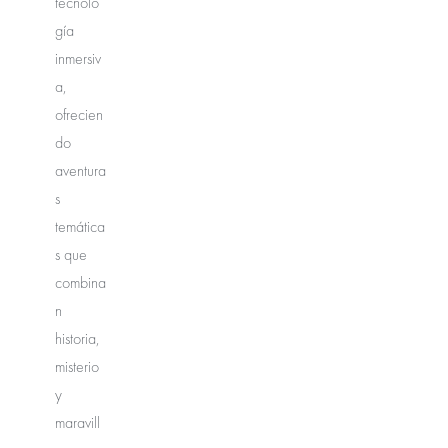
tecnolo
gía
inmersiv
a,
ofrecien
do
aventura
s
temática
s que
combina
n
historia,
misterio
y
maravill