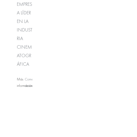
EMPRES
A LÍDER
EN LA
INDUST
RIA
CINEM
ATOGR
ÁFICA
Más
Comentarios
información
desactivados
en
CINÉPOLIS