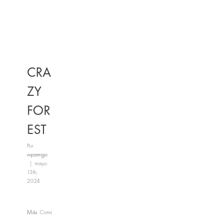
CRA
ZY
FOR
EST
Por
wpamigo
|
mayo
13th,
2024
Más
Comentarios