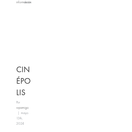
información
desactivados
en
CRAZY
FOREST
CIN
ÉPO
LIS
Por
wpamigo
|
mayo
13th,
2024