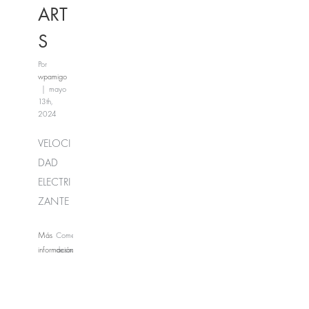
ART
S
Por
wpamigo
|
mayo
13th,
2024
VELOCI
DAD
ELECTRI
ZANTE
Más
Comentarios
información
desactivados
en
SUPERKARTS