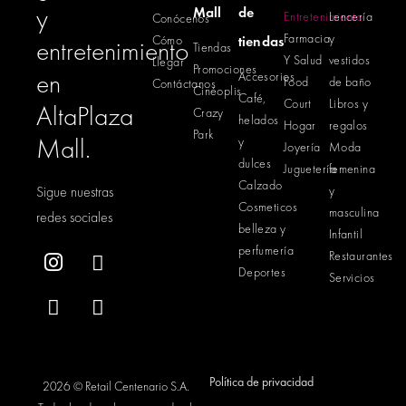
y
Mall
de
Entretenimiento
Lencería
Conócenos
Farmacia
y
Cómo
tiendas
entretenimiento
Tiendas
Y Salud
vestidos
Llegar
Promociones
en
Accesorios
Food
de baño
Contáctanos
Cinéoplis
Café,
Court
Libros y
AltaPlaza
Crazy
helados
Hogar
regalos
Park
Mall.
y
Joyería
Moda
dulces
Juguetería
femenina
Calzado
Sigue nuestras
y
Cosmeticos
masculina
redes sociales
belleza y
Infantil
perfumería
Restaurantes
Deportes
Servicios
Política de privacidad
2026 © Retail Centenario S.A.