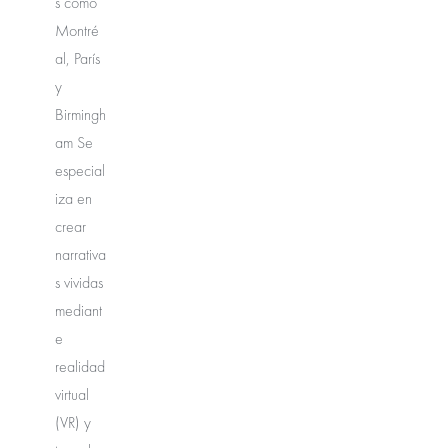
s como
Montré
al, París
y
Birmingh
am Se
especial
iza en
crear
narrativa
s vividas
mediant
e
realidad
virtual
(VR) y