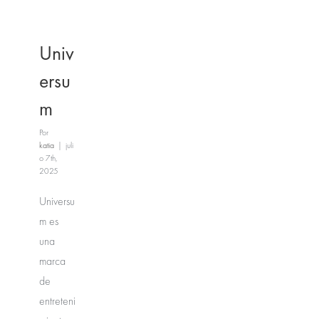
Univ
ersu
m
Por
katia
|
juli
o 7th,
2025
Universu
m es
una
marca
de
entreteni