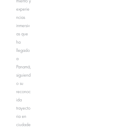
miento y
experie
ncias
inmersiv
as que
ha
llegado
a
Panamá,
siguiend
o su
reconoc
ida
trayecto
ria en
ciudade