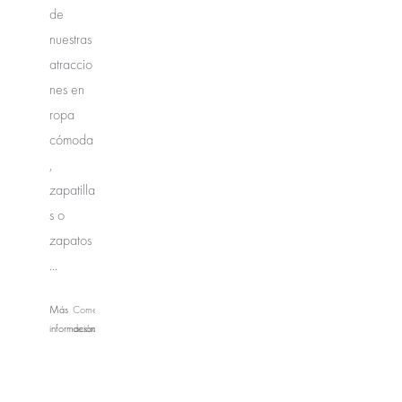
de
nuestras
atraccio
nes en
ropa
cómoda
,
zapatilla
s o
zapatos
...
Más
Comentarios
información
desactivados
en
CRAZY
PARK