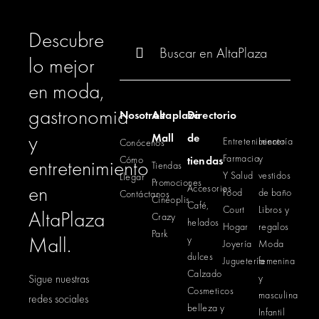
Descubre
Buscar:
lo mejor
en moda,
gastronomia
Nosotros
Altaplaza
Directorio
y
Mall
de
Entretenimiento
Lencería
Conócenos
Farmacia
y
Cómo
tiendas
entretenimiento
Tiendas
Y Salud
vestidos
Llegar
Promociones
en
Accesorios
Food
de baño
Contáctanos
Cinéoplis
Café,
Court
Libros y
AltaPlaza
Crazy
helados
Hogar
regalos
Park
Mall.
y
Joyería
Moda
dulces
Juguetería
femenina
Calzado
Sigue nuestras
y
Cosmeticos
masculina
redes sociales
belleza y
Infantil