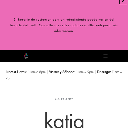
×
Saltar
al
contenido
El horario de restaurantes y entretenimiento puede variar del
horario del mall. Consulta sus redes sociales o sitio web para más
información.
Toggle
Navigation
Lunes a Jueves :
11am a 8pm |
Viernes y Sábado:
11am – 9pm |
Domingo:
11am –
7pm
CATEGORY
katia