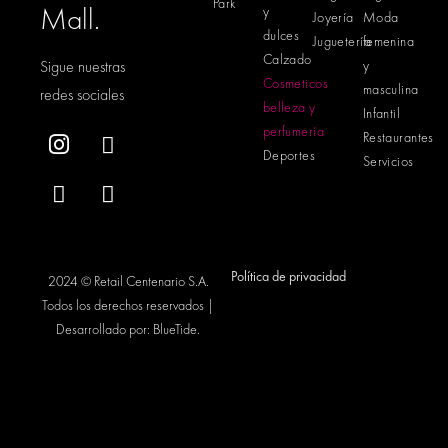
Park
Mall.
y
Joyería
Moda
dulces
Juguetería
femenina
Calzado
Sigue nuestras
y
Cosmeticos
masculina
redes sociales
belleza y
Infantil
perfumería
Restaurantes
Deportes
Servicios
Política de privacidad
2024 © Retail Centenario S.A.
Todos los derechos reservados |
Desarrollado por:
BlueTide
.