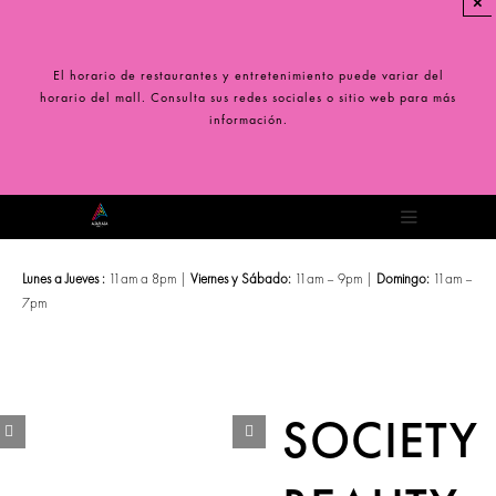
×
Saltar
al
contenido
El horario de restaurantes y entretenimiento puede variar del
horario del mall. Consulta sus redes sociales o sitio web para más
información.
Toggle
Navigation
Lunes a Jueves :
11am a 8pm |
Viernes y Sábado:
11am – 9pm |
Domingo:
11am –
7pm
SOCIETY