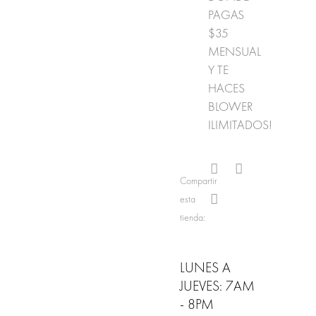
PAGAS
$35
MENSUAL
Y TE
HACES
BLOWER
ILIMITADOS!
Compartir
esta
tienda:
LUNES A
JUEVES: 7AM
- 8PM