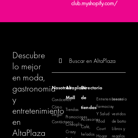
club.myshopify.com/
Descubre
Buscar:
lo mejor
en moda,
gastronomia
Nosotros
Altaplaza
Directorio
y
Mall
de
Entretenimiento
Lencería
Conócenos
Farmacia
y
Cómo
tiendas
entretenimiento
Tiendas
Y Salud
vestidos
Llegar
Promociones
en
Accesorios
Food
de baño
Contáctanos
Cinéoplis
Café,
Court
Libros y
AltaPlaza
Crazy
helados
Hogar
regalos