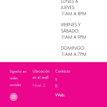
LUNES A
JUEVES:
11AM A 8PM
VIERNES Y
SÁBADO:
11AM A 9PM
DOMINGO:
11AM A 7PM
Ubicación
Contácto
Síguelos en
en el mall
redes
T:
sociales
Nivel: 2
E:
Web: