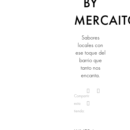
BY
MERCAI
Sabores
locales con
ese toque del
barrio que
tanto nos
encanta.
Compartir
esta
tienda: