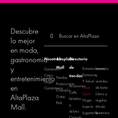
Descubre
Buscar:
lo mejor
en moda,
gastronomia
Nosotros
Altaplaza
Directorio
y
Mall
de
Entretenimiento
Lencería
Conócenos
Farmacia
y
Cómo
tiendas
entretenimiento
Tiendas
Y Salud
vestidos
Llegar
Promociones
en
Accesorios
Food
de baño
Contáctanos
Cinéoplis
Café,
Court
Libros y
AltaPlaza
Crazy
helados
Hogar
regalos
Park
Mall.
y
Joyería
Moda
dulces
Juguetería
femenina
Calzado