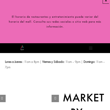
×
Saltar
al
contenido
El horario de restaurantes y entretenimiento puede variar del
horario del mall. Consulta sus redes sociales o sitio web para más
información.
Toggle
Navigation
Lunes a Jueves :
11am a 8pm |
Viernes y Sábado:
11am – 9pm |
Domingo:
11am –
7pm
MARKET