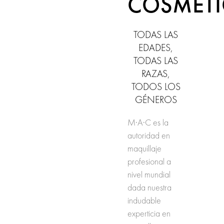
COSMETI
TODAS LAS
EDADES,
TODAS LAS
RAZAS,
TODOS LOS
GÉNEROS
M·A·C es la
autoridad en
maquillaje
profesional a
nivel mundial
dada nuestra
indudable
experticia en