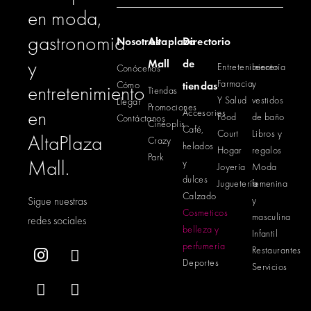
en moda,
gastronomia
Nosotros
Altaplaza
Directorio
y
Mall
de
Entretenimiento
Lencería
Conócenos
Farmacia
y
Cómo
tiendas
entretenimiento
Tiendas
Y Salud
vestidos
Llegar
Promociones
en
Accesorios
Food
de baño
Contáctanos
Cinéoplis
Café,
Court
Libros y
AltaPlaza
Crazy
helados
Hogar
regalos
Park
Mall.
y
Joyería
Moda
dulces
Juguetería
femenina
Calzado
Sigue nuestras
y
Cosmeticos
masculina
redes sociales
belleza y
Infantil
perfumería
Restaurantes
Deportes
Servicios