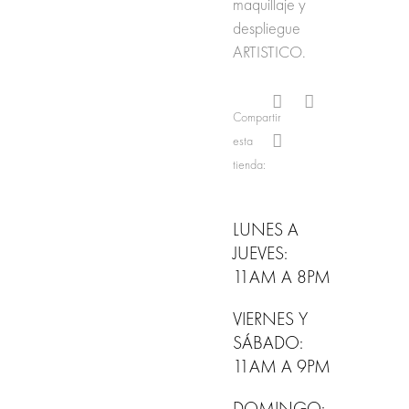
maquillaje y
despliegue
ARTISTICO.
Compartir
esta
tienda:
LUNES A
JUEVES:
11AM A 8PM
VIERNES Y
SÁBADO:
11AM A 9PM
DOMINGO: