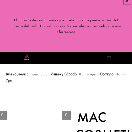
×
Saltar
al
contenido
El horario de restaurantes y entretenimiento puede variar del
horario del mall. Consulta sus redes sociales o sitio web para más
información.
Toggle
Navigation
Lunes a Jueves :
11am a 8pm |
Viernes y Sábado:
11am – 9pm |
Domingo:
11am –
7pm
MAC