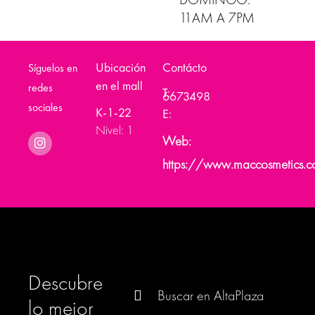
11AM A 7PM
Ubicación
Contácto
Síguelos en
en el mall
redes
T:
6673498
sociales
K-1-22
E:
Nivel: 1
Web:
https://www.maccosmetics.
Descubre
Buscar:
lo mejor