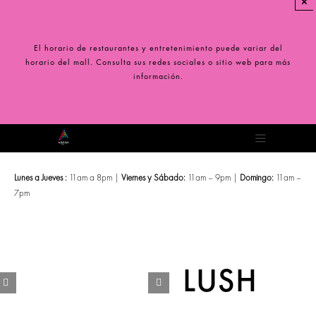
×
Saltar
al
contenido
El horario de restaurantes y entretenimiento puede variar del
horario del mall. Consulta sus redes sociales o sitio web para más
información.
Toggle
Navigation
Lunes a Jueves :
11am a 8pm |
Viernes y Sábado:
11am – 9pm |
Domingo:
11am –
7pm
LUSH