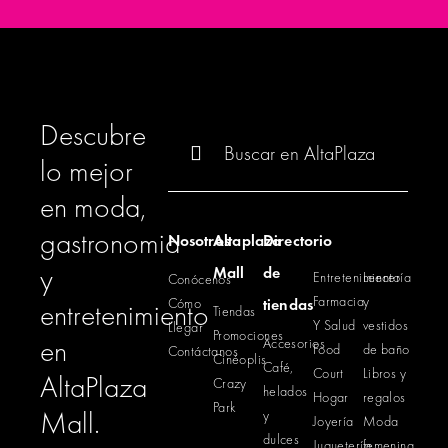
Descubre
Buscar:
lo mejor
en moda,
gastronomia
Nosotros
Altaplaza
Directorio
y
Mall
de
Entretenimiento
Lencería
Conócenos
Farmacia
y
Cómo
tiendas
entretenimiento
Tiendas
Y Salud
vestidos
Llegar
Promociones
en
Accesorios
Food
de baño
Contáctanos
Cinéoplis
Café,
Court
Libros y
AltaPlaza
Crazy
helados
Hogar
regalos
Park
Mall.
y
Joyería
Moda
dulces
Juguetería
femenina