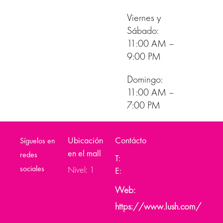
Viernes y
Sábado:
11:00 AM –
9:00 PM
Domingo:
11:00 AM –
7:00 PM
Ubicación
Contácto
Síguelos en
en el mall
redes
T:
sociales
Nivel: 1
E:
Web:
https://www.lush.com/