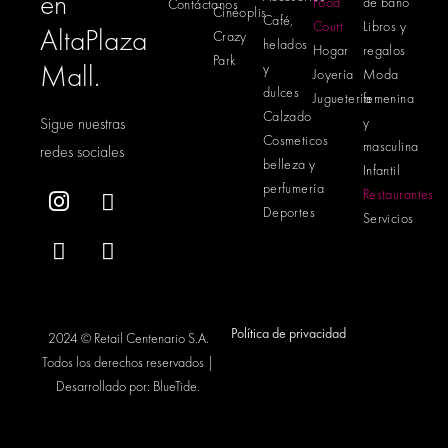
en
Food
de baño
Contáctanos
Cinéoplis
Café,
Court
Libros y
AltaPlaza
Crazy
helados
Hogar
regalos
Park
Mall.
y
Joyería
Moda
dulces
Juguetería
femenina
Calzado
Sigue nuestras
y
Cosmeticos
masculina
redes sociales
belleza y
Infantil
perfumería
Restaurantes
Deportes
Servicios
Política de privacidad
2024 © Retail Centenario S.A.
Todos los derechos reservados |
Desarrollado por:
BlueTide
.