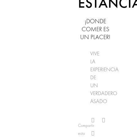
ESTANCI
¡DONDE
COMER ES
UN PLACER!
VIVE
LA
EXPERIENCIA
DE
UN
VERDADERO
ASADO
Compartir
esta