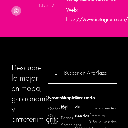
Nivel: 2
Web:
https://www.instagram.com/
Descubre
Buscar:
lo mejor
en moda,
gastronomia
Nosotros
Altaplaza
Directorio
y
Mall
de
Entretenimiento
Lencería
Conócenos
Farmacia
y
Cómo
tiendas
entretenimiento
Tiendas
Y Salud
vestidos
Llegar
Promociones
Accesorios