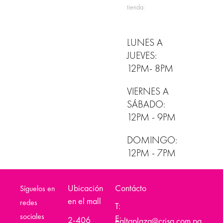
tienda:
LUNES A
JUEVES:
12PM- 8PM
VIERNES A
SÁBADO:
12PM - 9PM
DOMINGO:
12PM - 7PM
Ubicación
Contácto
Síguelos en
en el mall
redes
T:
sociales
E:
2-406
ealtaplaza@crisa.com.pa