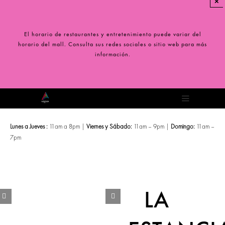
×
Saltar
al
contenido
El horario de restaurantes y entretenimiento puede variar del
horario del mall. Consulta sus redes sociales o sitio web para más
información.
Toggle
Navigation
Lunes a Jueves :
11am a 8pm |
Viernes y Sábado:
11am – 9pm |
Domingo:
11am –
7pm
LA