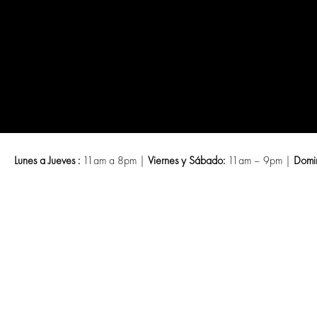
Saltar
al
contenido
Lunes a Jueves :
11am a 8pm |
Viernes y Sábado:
11am – 9pm |
Domi