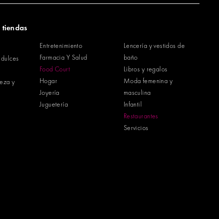
 tiendas
Entretenimiento
Lencería y vestidos de
Farmacia Y Salud
baño
 dulces
Food Court
Libros y regalos
Hogar
Moda femenina y
leza y
Joyería
masculina
Juguetería
Infantil
Restaurantes
Servicios