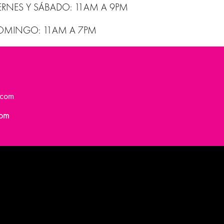
IERNES Y SÁBADO: 11AM A 9PM
OMINGO: 11AM A 7PM
.com
com