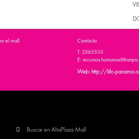
V
D
n el mall
Contácto
T: 2365555
E: recursos.humanos@franpa
Web: http://kfc-panama.
Buscar: