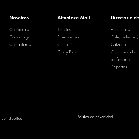
Nosotros
Altaplaza Mall
Directorio de
Conócenos
Tiendas
Accesorios
Cómo Llegar
Promociones
Café, helados y
Contáctanos
Cinéoplis
Calzado
Crazy Park
Cosmeticos bel
perfumería
Deportes
Política de privacidad
o por:
BlueTide
.