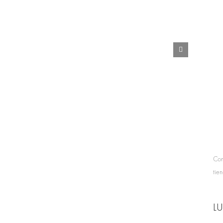
Com
tie
LU