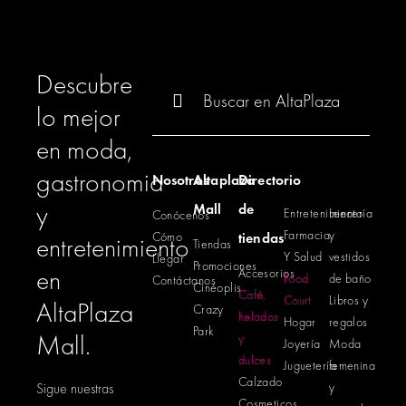
Descubre
Buscar:
lo mejor
en moda,
gastronomia
Nosotros
Altaplaza
Directorio
y
Mall
de
Entretenimiento
Lencería
Conócenos
Farmacia
y
Cómo
tiendas
entretenimiento
Tiendas
Y Salud
vestidos
Llegar
Promociones
en
Accesorios
Food
de baño
Contáctanos
Cinéoplis
Café,
Court
Libros y
AltaPlaza
Crazy
helados
Hogar
regalos
Park
Mall.
y
Joyería
Moda
dulces
Juguetería
femenina
Calzado
Sigue nuestras
y
Cosmeticos