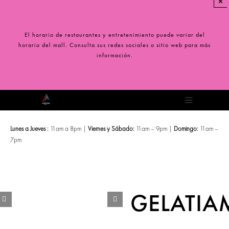
×
Saltar
al
contenido
El horario de restaurantes y entretenimiento puede variar del
horario del mall. Consulta sus redes sociales o sitio web para más
información.
Toggle
Navigation
Lunes a Jueves :
11am a 8pm |
Viernes y Sábado:
11am – 9pm |
Domingo:
11am –
7pm
GELATI