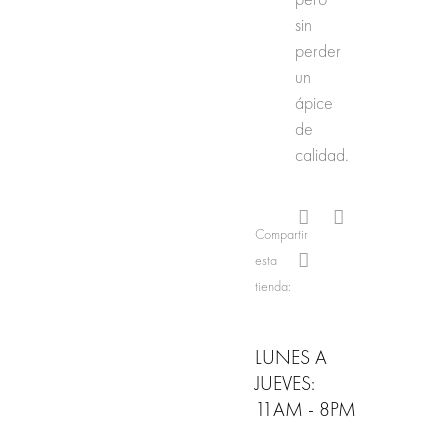
sin
perder
un
ápice
de
calidad.
Compartir
esta
tienda:
LUNES A
JUEVES:
11AM - 8PM