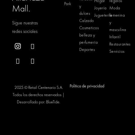
Hogar
regalos
Park
Mall.
y
Joyería
Moda
dulces
Juguetería
femenina
Calzado
Sigue nuestras
y
Cosmeticos
masculina
redes sociales
belleza y
Infantil
perfumería
Restaurantes
Deportes
Servicios
Política de privacidad
2025 © Retail Centenario S.A.
Todos los derechos reservados |
Desarrollado por:
BlueTide
.