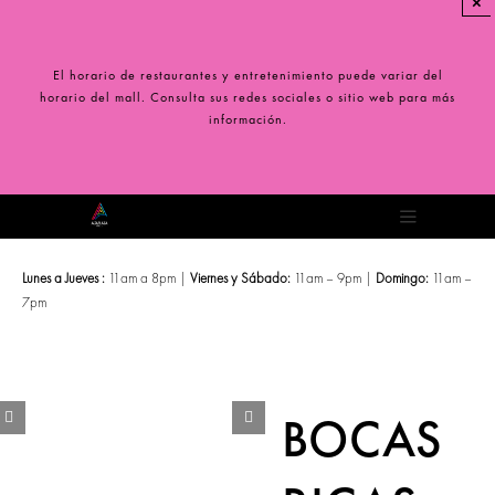
×
Saltar
al
contenido
El horario de restaurantes y entretenimiento puede variar del
horario del mall. Consulta sus redes sociales o sitio web para más
información.
Toggle
Navigation
Lunes a Jueves :
11am a 8pm |
Viernes y Sábado:
11am – 9pm |
Domingo:
11am –
7pm
BOCAS