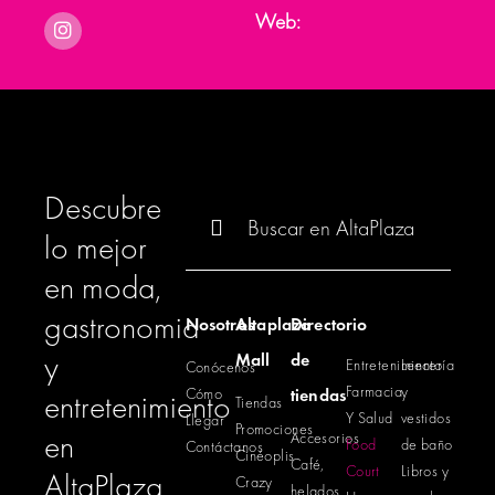
Web:
Descubre
Buscar:
lo mejor
en moda,
gastronomia
Nosotros
Altaplaza
Directorio
y
Mall
de
Entretenimiento
Lencería
Conócenos
Farmacia
y
Cómo
tiendas
entretenimiento
Tiendas
Y Salud
vestidos
Llegar
Promociones
en
Accesorios
Food
de baño
Contáctanos
Cinéoplis
Café,
Court
Libros y
AltaPlaza
Crazy
helados