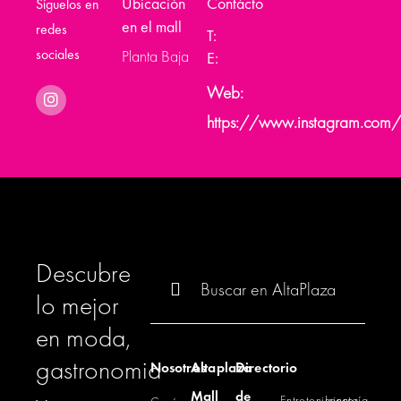
Ubicación
Contácto
Síguelos en
en el mall
redes
T:
sociales
Planta Baja
E:
Web:
https://www.instagram.com/
Descubre
Buscar:
lo mejor
en moda,
gastronomia
Nosotros
Altaplaza
Directorio
Mall
de
Entretenimiento
Lencería