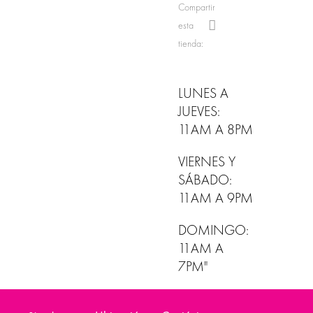
Compartir
esta
tienda:
LUNES A
JUEVES:
11AM A 8PM
VIERNES Y
SÁBADO:
11AM A 9PM
DOMINGO:
11AM A
7PM"