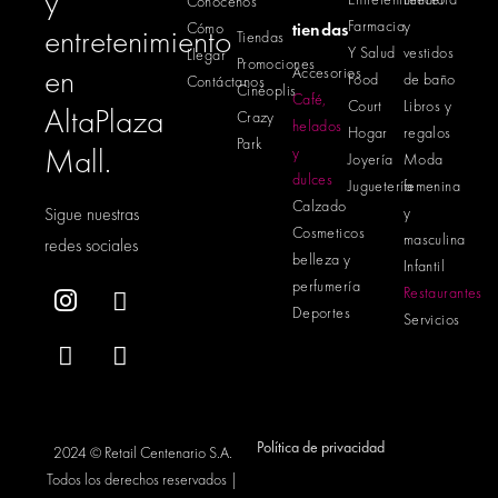
y
Conócenos
Farmacia
y
Cómo
tiendas
entretenimiento
Tiendas
Y Salud
vestidos
Llegar
Promociones
en
Accesorios
Food
de baño
Contáctanos
Cinéoplis
Café,
Court
Libros y
AltaPlaza
Crazy
helados
Hogar
regalos
Park
Mall.
y
Joyería
Moda
dulces
Juguetería
femenina
Calzado
Sigue nuestras
y
Cosmeticos
masculina
redes sociales
belleza y
Infantil
perfumería
Restaurantes
Deportes
Servicios
Política de privacidad
2024 © Retail Centenario S.A.
Todos los derechos reservados |