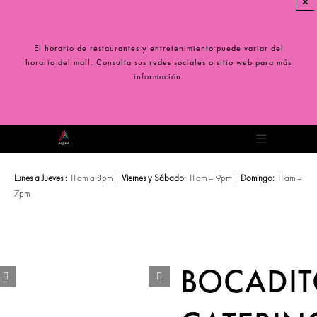
×
Saltar
al
contenido
El horario de restaurantes y entretenimiento puede variar del
horario del mall. Consulta sus redes sociales o sitio web para más
información.
Toggle
Navigation
Lunes a Jueves :
11am a 8pm |
Viernes y Sábado:
11am – 9pm |
Domingo:
11am –
7pm
BOCADI