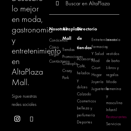
lo mejor
en moda,
gastronomia
Nosotros
Altaplaza
Directorio
y
Mall
de
Entretenimiento
Lencería
Conócenos
Farmacia
y
Cómo
tiendas
entretenimiento
Tiendas
Y Salud
vestidos
Llegar
Promociones
en
Accesorios
Food
de baño
Contáctanos
Cinéoplis
Café,
Court
Libros y
AltaPlaza
Crazy
helados
Hogar
regalos
Park
Mall.
y
Joyería
Moda
dulces
Juguetería
femenina
Calzado
Sigue nuestras
y
Cosmeticos
masculina
redes sociales
belleza y
Infantil
perfumería
Restaurantes
Deportes
Servicios