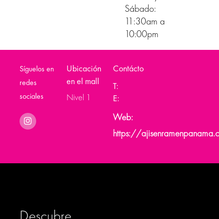
Sábado:
11:30am a
10:00pm
Ubicación
Contácto
Síguelos en
en el mall
redes
T:
sociales
Nivel 1
E:
Web:
https://ajisenramenpanama.
Descubre
Buscar: