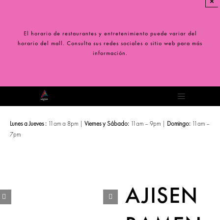
×
Saltar
al
contenido
El horario de restaurantes y entretenimiento puede variar del
horario del mall. Consulta sus redes sociales o sitio web para más
información.
Toggle
Navigation
Lunes a Jueves :
11am a 8pm |
Viernes y Sábado:
11am – 9pm |
Domingo:
11am –
7pm
AJISEN