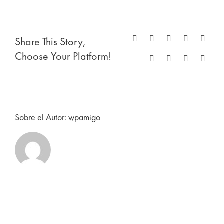
Share This Story,
Facebook
X
Reddit
LinkedIn
Whats
Choose Your Platform!
Tumblr
Pinterest
Vk
Corre
electr
Sobre el Autor:
wpamigo