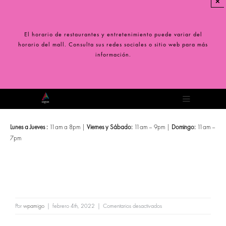
×
Saltar
al
contenido
El horario de restaurantes y entretenimiento puede variar del
horario del mall. Consulta sus redes sociales o sitio web para más
información.
Toggle
Navigation
Lunes a Jueves :
11am a 8pm |
Viernes y Sábado:
11am – 9pm |
Domingo:
11am –
7pm
en
Por
wpamigo
|
febrero 4th, 2022
|
Comentarios desactivados
Simple