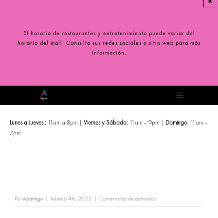
×
Saltar
al
contenido
El horario de restaurantes y entretenimiento puede variar del
horario del mall. Consulta sus redes sociales o sitio web para más
información.
Toggle
Navigation
Lunes a Jueves :
11am a 8pm |
Viernes y Sábado:
11am – 9pm |
Domingo:
11am –
7pm
en
Por
wpamigo
|
febrero 4th, 2022
|
Comentarios desactivados
Modern