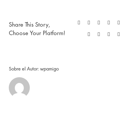
Category
Share This Story,
Facebook
X
Reddit
LinkedIn
Whats
Choose Your Platform!
Tumblr
Pinterest
Vk
Corre
electr
Sobre el Autor:
wpamigo