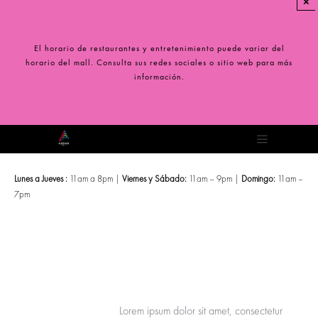
×
Saltar
al
contenido
El horario de restaurantes y entretenimiento puede variar del
horario del mall. Consulta sus redes sociales o sitio web para más
información.
Toggle
Navigation
Lunes a Jueves :
11am a 8pm |
Viernes y Sábado:
11am – 9pm |
Domingo:
11am –
7pm
Lorem ipsum dolor sit amet, consectetur