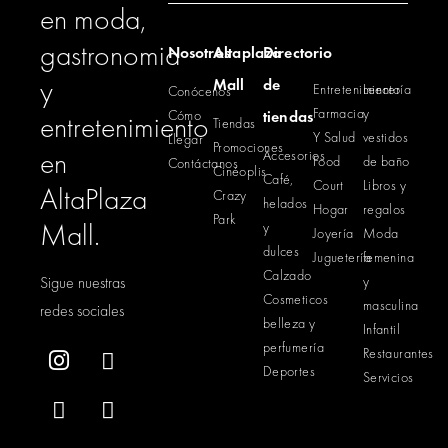
en moda,
gastronomia
Nosotros
Altaplaza
Directorio
y
Mall
de
Entretenimiento
Lencería
Conócenos
Farmacia
y
Cómo
tiendas
entretenimiento
Tiendas
Y Salud
vestidos
Llegar
Promociones
en
Accesorios
Food
de baño
Contáctanos
Cinéoplis
Café,
Court
Libros y
AltaPlaza
Crazy
helados
Hogar
regalos
Park
Mall.
y
Joyería
Moda
dulces
Juguetería
femenina
Calzado
Sigue nuestras
y
Cosmeticos
masculina
redes sociales
belleza y
Infantil
perfumería
Restaurantes
Deportes
Servicios