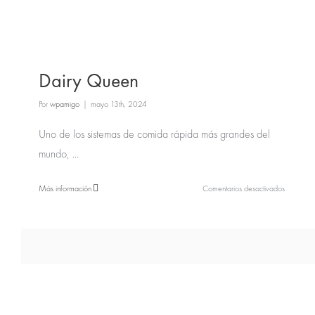
Dairy Queen
Por
wpamigo
|
mayo 13th, 2024
Uno de los sistemas de comida rápida más grandes del
mundo, ...
en
Más información
Comentarios desactivados
Dairy
Queen