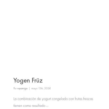
Yogen Früz
Por
wpamigo
|
mayo 13th, 2024
La combinación de yogurt congelado con frutas frescas
tienen como resultado ...