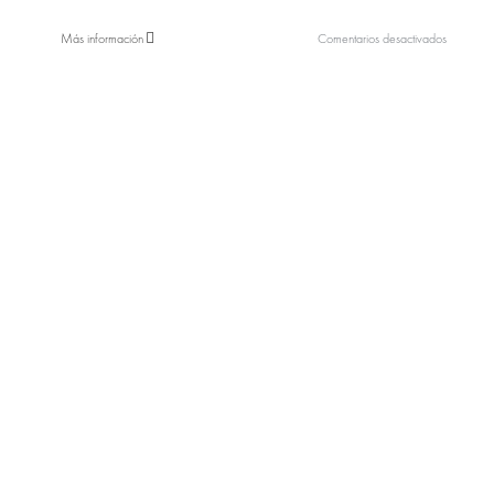
en
Más información
Comentarios desactivados
Yogen
Früz