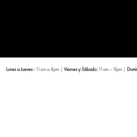
Saltar
al
contenido
Lunes a Jueves :
11am a 8pm |
Viernes y Sábado:
11am – 9pm |
Domi