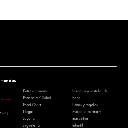
 tiendas
Entretenimiento
Lencería y vestidos de
Farmacia Y Salud
baño
 dulces
Food Court
Libros y regalos
Hogar
Moda femenina y
leza y
Joyería
masculina
Juguetería
Infantil