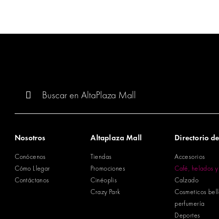
Buscar:
Nosotros
Altaplaza Mall
Directorio de
Conócenos
Tiendas
Accesorios
Cómo Llegar
Promociones
Café, helados y
Contáctanos
Cinéoplis
Calzado
Crazy Park
Cosmeticos bel
perfumería
Deportes