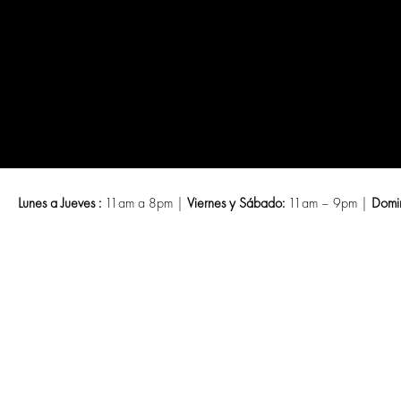
Saltar
al
contenido
Lunes a Jueves :
11am a 8pm |
Viernes y Sábado:
11am – 9pm |
Domi