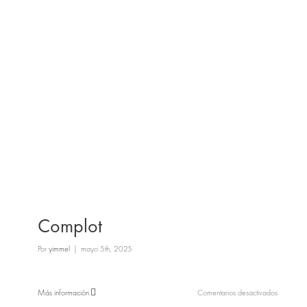
Complot
Por
yimmel
|
mayo 5th, 2025
en
Más información
Comentarios desactivados
Complot