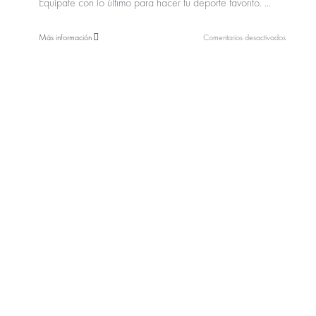
Equípate con lo último para hacer tu deporte favorito. ...
en
Más información
Comentarios desactivados
PUMA