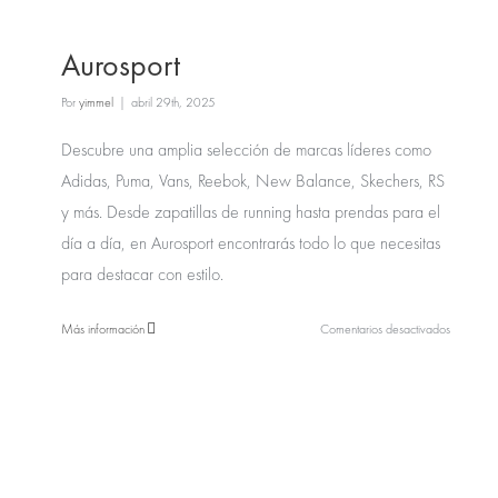
Aurosport
Por
yimmel
|
abril 29th, 2025
Descubre una amplia selección de marcas líderes como
Adidas, Puma, Vans, Reebok, New Balance, Skechers, RS
y más. Desde zapatillas de running hasta prendas para el
día a día, en Aurosport encontrarás todo lo que necesitas
para destacar con estilo.
en
Más información
Comentarios desactivados
Aurosport