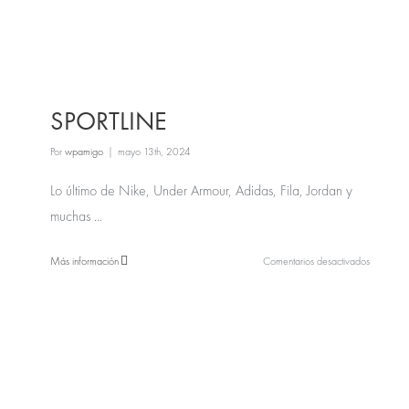
SPORTLINE
Por
wpamigo
|
mayo 13th, 2024
Lo último de Nike, Under Armour, Adidas, Fila, Jordan y
muchas ...
en
Más información
Comentarios desactivados
SPORTLI